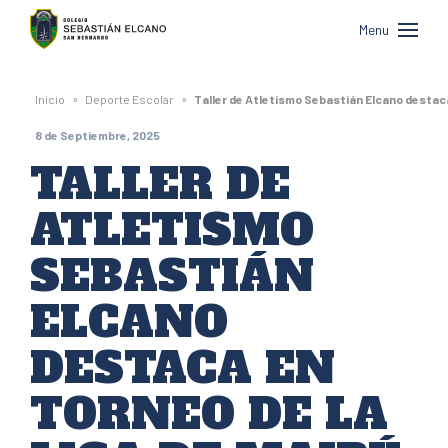
Colegio
Menu
Sebastián
Elcano
»
»
Inicio
Deporte Escolar
Taller de Atletismo Sebastián Elcano destaca
de
8 de Septiembre, 2025
San
TALLER DE
Bernardo
ATLETISMO
SEBASTIÁN
ELCANO
DESTACA EN
TORNEO DE LA