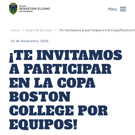
Colegio
Menu
Sebastián
Elcano
»
»
Inicio
Deporte Escolar
¡Te invitamos a participar en la Copa Boston 
de
24 de Noviembre, 2025
San
¡TE INVITAMOS
Bernardo
A PARTICIPAR
EN LA COPA
BOSTON
COLLEGE POR
EQUIPOS!