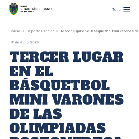
Colegio
Menu
Sebastián
Elcano
»
»
Inicio
Deporte Escolar
Tercer lugar en el Básquetbol Mini Varones 
de
31 de Julio, 2025
San
TERCER LUGAR
Bernardo
EN EL
BÁSQUETBOL
MINI VARONES
DE LAS
OLIMPIADAS