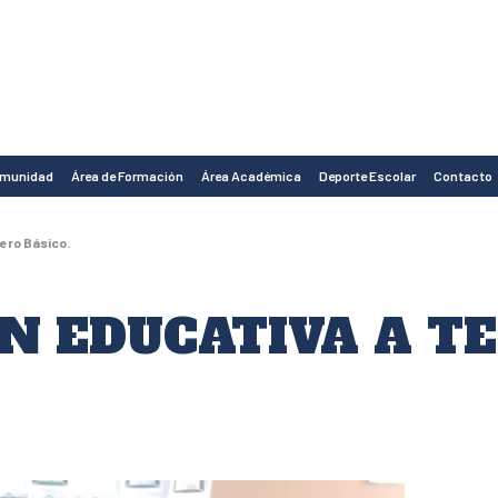
omunidad
Área de Formación
Área Académica
Deporte Escolar
Contacto
ero Básico.
N EDUCATIVA A T