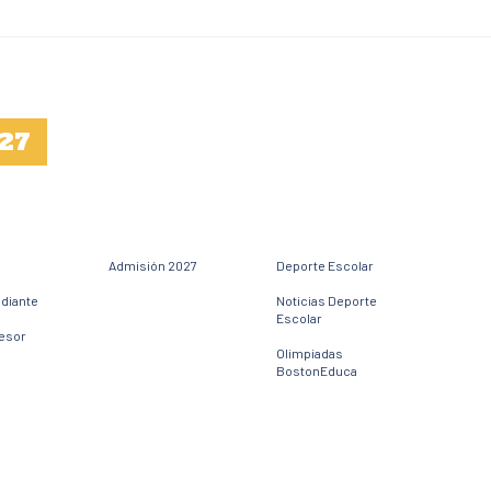
27
Admisión 2027
Deporte Escolar
udiante
Noticias Deporte
Escolar
fesor
Olimpiadas
BostonEduca