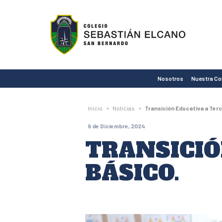
Colegio
Sebastián
Elcano
de
Nosotros
Nuestra C
San
Bernardo
»
»
Inicio
Noticias
Transición Educativa a Terc
9 de Diciembre, 2024
TRANSICIÓ
BÁSICO.