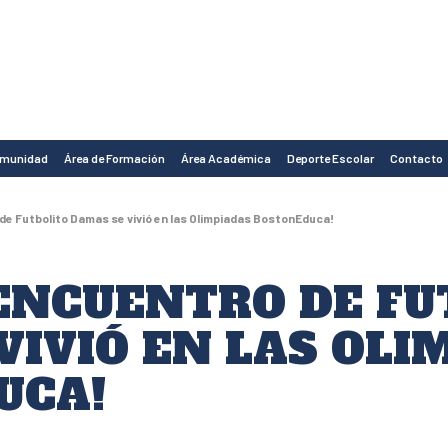
omunidad
Área de Formación
Área Académica
Deporte Escolar
Contacto
de Futbolito Damas se vivió en las Olimpiadas BostonEduca!
ENCUENTRO DE FU
VIVIÓ EN LAS OLI
UCA!