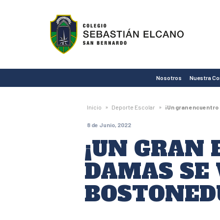
Colegio
Sebastián
Elcano
de
Nosotros
Nuestra C
San
Bernardo
»
»
Inicio
Deporte Escolar
¡Un gran encuentro 
8 de Junio, 2022
¡UN GRAN 
DAMAS SE 
BOSTONED