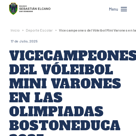
Colegio
Menu
Sebastián
Elcano
»
»
Inicio
Deporte Escolar
Vicecampeones del Vóleibol Mini Varones en 
de
17 de Julio, 2025
San
VICECAMPEONE
Bernardo
DEL VÓLEIBOL
MINI VARONES
EN LAS
OLIMPIADAS
BOSTONEDUCA