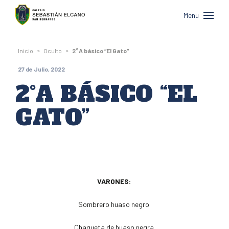
Colegio
Menu
Sebastián
Elcano
»
»
Inicio
Oculto
2°A básico “El Gato”
de
27 de Julio, 2022
San
2°A BÁSICO “EL
Bernardo
GATO”
VARONES:
Sombrero huaso negro
Chaqueta de huaso negra