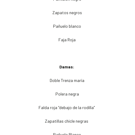
Zapatos negros
Pañuelo blanco
Faja Roja
Damas:
Doble Trenza maría
Polera negra
Falda roja “debajo de la rodilla”
Zapatillas chicle negras
Pañuelo Blanco