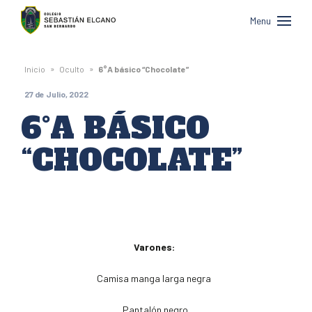
Colegio
Menu
Sebastián
Elcano
»
»
Inicio
Oculto
6°A básico “Chocolate”
de
27 de Julio, 2022
San
6°A BÁSICO
Bernardo
“CHOCOLATE”
Varones:
Camisa manga larga negra
Pantalón negro