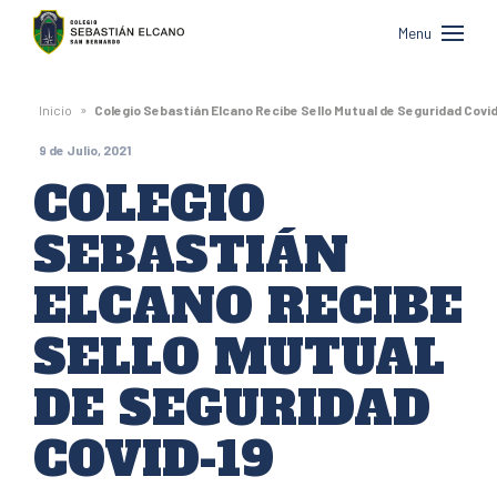
Colegio
Menu
Sebastián
Elcano
»
Inicio
Colegio Sebastián Elcano Recibe Sello Mutual de Seguridad Covi
de
9 de Julio, 2021
San
COLEGIO
Bernardo
SEBASTIÁN
ELCANO RECIBE
SELLO MUTUAL
DE SEGURIDAD
COVID-19